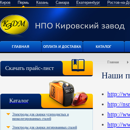
Киров
Пермь
Казань
Самара
Екатеринбург
Ростов-на-Д
ГЛАВНАЯ
ОПЛАТА И ДОСТАВКА
КАТАЛОГ
Главная
Скачать прайс-лист
Наши п
http://w
Каталог
http://ns
http://ww
Электроды для сварки углеродистых и
низколегированных сталей
http://w
Электроды для сварки легированных сталей