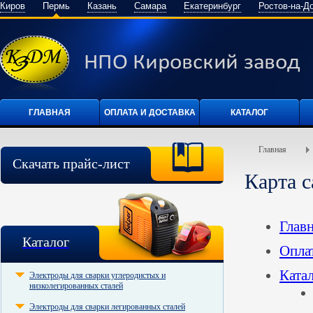
Киров
Пермь
Казань
Самара
Екатеринбург
Ростов-на-Д
ГЛАВНАЯ
ОПЛАТА И ДОСТАВКА
КАТАЛОГ
Главная
Скачать прайс-лист
Карта с
Глав
Каталог
Оплат
Ката
Электроды для сварки углеродистых и
низколегированных сталей
Электроды для сварки легированных сталей