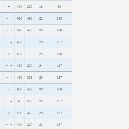
=
490
372
16
69
~ , =
610
490
22
130
~ , =
510
430
20
196
~ , =
490
---
20
127
=
500
---
25
176
~ , =
470
372
24
117
~ , =
470
372
23
127
=
600
400
28
206
~ , =
45
363
22
137
=
490
372
20
137
~ , =
490
372
22
137