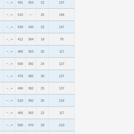
~ , =
451
353
22
137
~ , =
510
---
25
196
~ , =
539
430
22
147
~ , =
412
364
18
78
~ , =
460
353
25
117
~ , =
500
392
24
127
~ , =
470
382
30
137
~ , =
460
382
25
137
~ , =
519
392
25
216
~ , =
460
363
22
117
~ , =
560
470
28
210