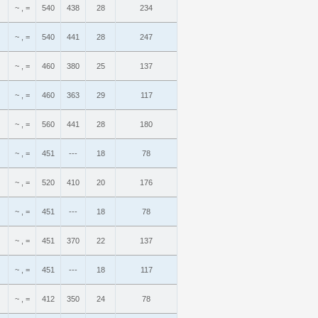
~ , =
540
438
28
234
~ , =
540
441
28
247
~ , =
460
380
25
137
~ , =
460
363
29
117
~ , =
560
441
28
180
~ , =
451
---
18
78
~ , =
520
410
20
176
~ , =
451
---
18
78
~ , =
451
370
22
137
~ , =
451
---
18
117
~ , =
412
350
24
78