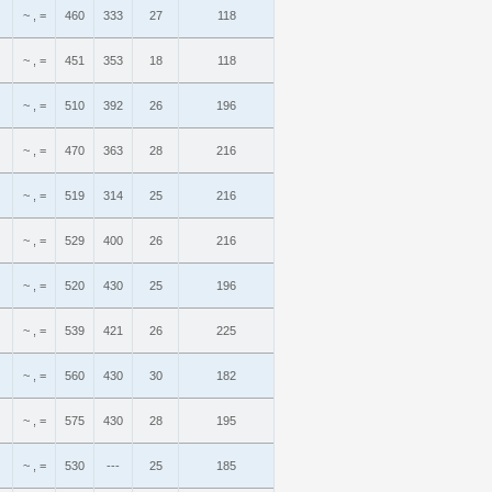
~ , =
460
333
27
118
~ , =
451
353
18
118
~ , =
510
392
26
196
~ , =
470
363
28
216
~ , =
519
314
25
216
~ , =
529
400
26
216
~ , =
520
430
25
196
~ , =
539
421
26
225
~ , =
560
430
30
182
~ , =
575
430
28
195
~ , =
530
---
25
185