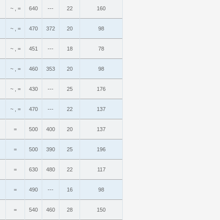
~ , =
640
---
22
160
~ , =
470
372
20
98
~ , =
451
---
18
78
~ , =
460
353
20
98
~ , =
430
---
25
176
~ , =
470
---
22
137
=
500
400
20
137
=
500
390
25
196
=
630
480
22
117
=
490
---
16
98
=
540
460
28
150