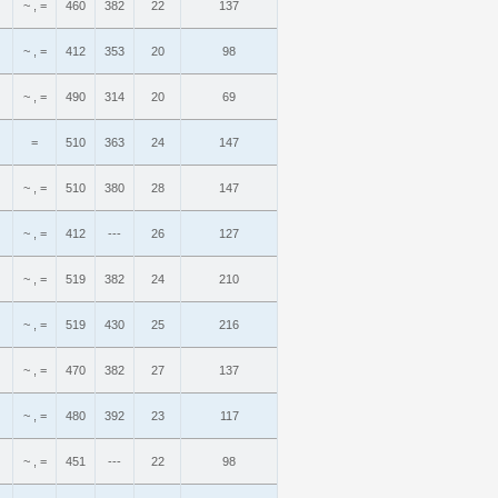
~ , =
460
382
22
137
~ , =
412
353
20
98
~ , =
490
314
20
69
=
510
363
24
147
~ , =
510
380
28
147
~ , =
412
---
26
127
~ , =
519
382
24
210
~ , =
519
430
25
216
~ , =
470
382
27
137
~ , =
480
392
23
117
~ , =
451
---
22
98