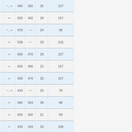
~ , =
460
382
25
127
=
500
402
29
157
~ , =
470
---
24
98
=
539
---
20
216
=
600
470
28
157
=
640
490
22
157
=
590
470
20
157
~ , =
430
---
20
78
=
460
363
28
88
=
500
392
21
69
=
430
343
20
108