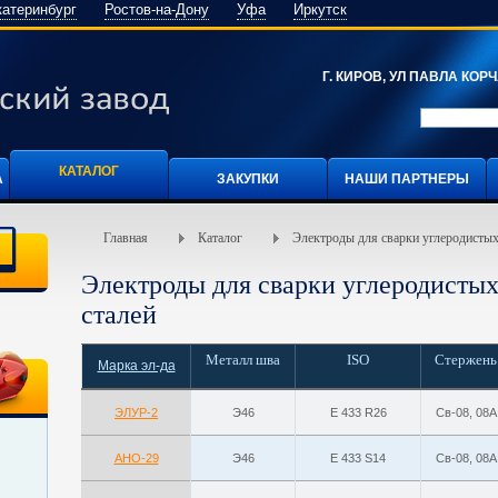
катеринбург
Ростов-на-Дону
Уфа
Иркутск
Г. КИРОВ, УЛ ПАВЛА КОРЧА
КАТАЛОГ
А
ЗАКУПКИ
НАШИ ПАРТНЕРЫ
Главная
Каталог
Электроды для сварки углеродистых
Электроды для сварки углеродисты
сталей
Металл шва
ISO
Стержень
Марка эл-да
ЭЛУР-2
Э46
Е 433 R26
Св-08, 08А
АНО-29
Э46
Е 433 S14
Св-08, 08А