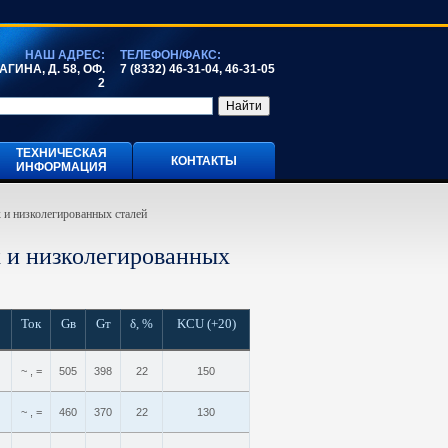
НАШ АДРЕС:
ТЕЛЕФОН/ФАКС:
ГИНА, Д. 58, ОФ.
7 (8332) 46-31-04, 46-31-05
2
ТЕХНИЧЕСКАЯ
КОНТАКТЫ
ИНФОРМАЦИЯ
 и низколегированных сталей
х и низколегированных
Ток
Gв
Gт
δ, %
KCU (+20)
~ , =
505
398
22
150
~ , =
460
370
22
130