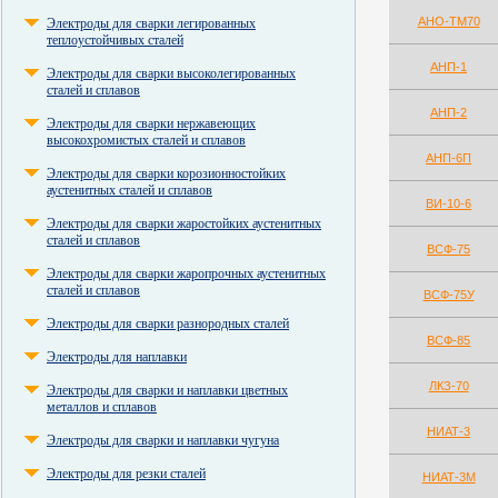
АНО-ТМ70
Электроды для сварки легированных
теплоустойчивых сталей
АНП-1
Электроды для сварки высоколегированных
сталей и сплавов
АНП-2
Электроды для сварки нержавеющих
высокохромистых сталей и сплавов
АНП-6П
Электроды для сварки корозионностойких
аустенитных сталей и сплавов
ВИ-10-6
Электроды для сварки жаростойких аустенитных
сталей и сплавов
ВСФ-75
Электроды для сварки жаропрочных аустенитных
сталей и сплавов
ВСФ-75У
Электроды для сварки разнородных сталей
ВСФ-85
Электроды для наплавки
ЛКЗ-70
Электроды для сварки и наплавки цветных
металлов и сплавов
НИАТ-3
Электроды для сварки и наплавки чугуна
Электроды для резки сталей
НИАТ-3М