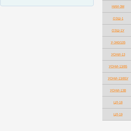
НИИ-3М
ОЗШ-1
ОЗШ-1У
У-340/105
УОНИ-13
УОНИ-13/85
УОНИ-13/85У
УОНИ-13В
ЦЛ-18
ЦЛ-19