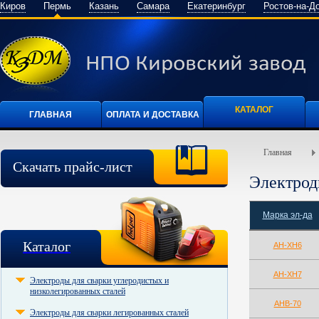
Киров
Пермь
Казань
Самара
Екатеринбург
Ростов-на-Д
КАТАЛОГ
ГЛАВНАЯ
ОПЛАТА И ДОСТАВКА
Главная
Скачать прайс-лист
Электрод
Марка эл-да
Каталог
АН-ХН6
АН-ХН7
Электроды для сварки углеродистых и
низколегированных сталей
АНВ-70
Электроды для сварки легированных сталей