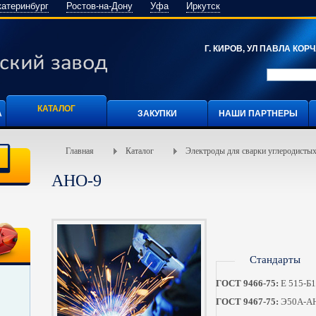
катеринбург
Ростов-на-Дону
Уфа
Иркутск
Г. КИРОВ, УЛ ПАВЛА КОРЧА
КАТАЛОГ
А
ЗАКУПКИ
НАШИ ПАРТНЕРЫ
Главная
Каталог
Электроды для сварки углеродистых
АНО-9
Стандарты
ГОСТ 9466-75:
Е 515-Б
ГОСТ 9467-75:
Э50А-АН