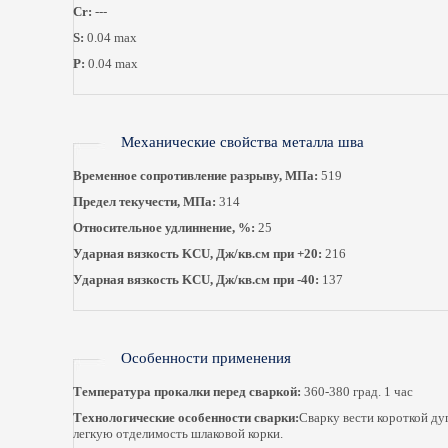
Cr:
---
S:
0.04 max
P:
0.04 max
Механические свойства металла шва
Временное сопротивление разрыву, МПа:
519
Предел текучести, МПа:
314
Относительное удлиннение, %:
25
Ударная вязкость KCU, Дж/кв.см при +20:
216
Ударная вязкость KCU, Дж/кв.см при -40:
137
Особенности применения
Температура прокалки перед сваркой:
360-380 град. 1 час
Технологические особенности сварки:
Сварку вести короткой д
легкую отделимость шлаковой корки.