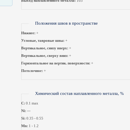
Выход наплавленного металла:
103
Положения швов в пространстве
Нижнее:
+
Угловые, тавровые швы:
+
Вертикальное, снизу вверх:
+
Вертикальное, сверху вниз:
+
Горизонтальное на вертик. поверхности:
+
Потолочное:
+
Химический состав наплавленного металла, %
C:
0.1 max
Ni:
---
Si:
0.35 - 0.55
Mn:
1 - 1.2