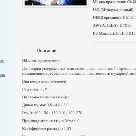
Марка проволоки:
Св-0
ISO (Международный):
DIN (Германия):
E 5150
AWS A (США):
E 7016
BS (Англия):
E 5150 B1
Описание
Область применения:
ных
Для сварки углеродистых и низколегированных сталей с временн
повышенных требованиях к швам по пластичности и ударной вязк
ных
Вид покрытия:
основной
Род тока:
~ , =
Полярность на электроде:
+
Диаметр, мм:
3.0 / 4.0 / 5.0
Ісв, А:
100-150 / 150-210 / 180-270
Производительность, г/А*час:
9
Коэффициент расхода:
1,65