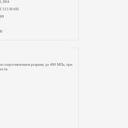
8, 08А
E 515 B16H
 B9
6H
ым сопротивлением разрыву до 490 МПа, при
ости.