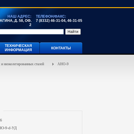
НАШ АДРЕС:
ТЕЛЕФОН/ФАКС:
ГИНА, Д. 58, ОФ.
7 (8332) 46-31-04, 46-31-05
2
ТЕХНИЧЕСКАЯ
КОНТАКТЫ
ИНФОРМАЦИЯ
 и низколегированных сталей
АНО-9
16
О-9-d-УД