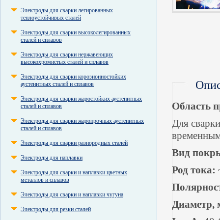
Электроды для сварки легированных
теплоустойчивых сталей
Электроды для сварки высоколегированных
сталей и сплавов
Электроды для сварки нержавеющих
высокохромистых сталей и сплавов
Электроды для сварки корозионностойких
Опи
аустенитных сталей и сплавов
Электроды для сварки жаростойких аустенитных
Область п
сталей и сплавов
Электроды для сварки жаропрочных аустенитных
Для сварки
сталей и сплавов
временным
Электроды для сварки разнородных сталей
Вид покр
Электроды для наплавки
Род тока:
~
Электроды для сварки и наплавки цветных
металлов и сплавов
Полярност
Электроды для сварки и наплавки чугуна
Диаметр, 
Электроды для резки сталей