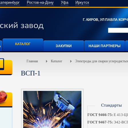
катеринбург
Ростов-на-Дону
Уфа
Иркутск
Г. КИРОВ, УЛ ПАВЛА КОРЧА
КАТАЛОГ
А
ЗАКУПКИ
НАШИ ПАРТНЕРЫ
Главная
Каталог
Электроды для сварки углеродистых
ВСП-1
Стандарты
ГОСТ 9466-75:
Е 413-Ц
ГОСТ 9467-75:
Э42-ВСП