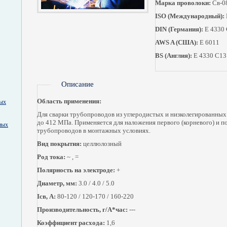
Марка проволоки:
Св-0
ISO (Международный):
DIN (Германия):
E 4330
AWS A (США):
E 6011
BS (Англия):
E 4330 С13
Описание
Область применения:
ных
Для сварки трубопроводов из углеродистых и низколегированных
до 412 МПа. Применяется для наложения первого (корневого) и п
ных
трубопроводов в монтажных условиях.
Вид покрытия:
целлюлозный
Род тока:
~ , =
Полярность на электроде:
+
Диаметр, мм:
3.0 / 4.0 / 5.0
Ісв, А:
80-120 / 120-170 / 160-220
Производительность, г/А*час:
---
Коэффициент расхода:
1,6