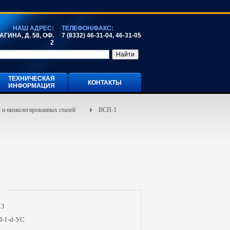
НАШ АДРЕС:
ТЕЛЕФОН/ФАКС:
ГИНА, Д. 58, ОФ.
7 (8332) 46-31-04, 46-31-05
2
ТЕХНИЧЕСКАЯ
КОНТАКТЫ
ИНФОРМАЦИЯ
 и низколегированных сталей
ВСП-1
13
-1-d-УС