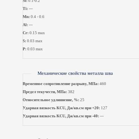
Si:
0.1-0.2
Ti:
---
Mn:
0.4 - 0.6
Al:
---
Cr:
0.15 max
S:
0.03 max
P:
0.03 max
Механические свойства металла шва
Временное сопротивление разрыву, МПа:
460
Предел текучести, МПа:
382
Относительное удлиннение, %:
25
Ударная вязкость KCU, Дж/кв.см при +20:
127
Ударная вязкость KCU, Дж/кв.см при -40:
---