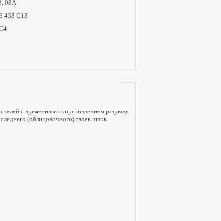
8, 08А
E 433 С13
 С4
 сталей с временным сопротивлением разрыву
оследнего (облицовочного) слоев швов