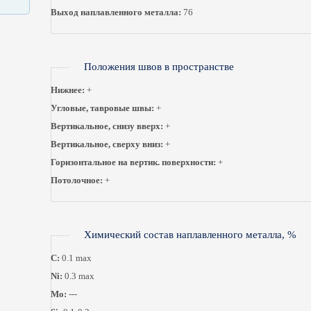
Выход наплавленного металла:
76
Положения швов в пространстве
Нижнее:
+
Угловые, тавровые швы:
+
Вертикальное, снизу вверх:
+
Вертикальное, сверху вниз:
+
Горизонтальное на вертик. поверхности:
+
Потолочное:
+
Химический состав наплавленного металла, %
C:
0.1 max
Ni:
0.3 max
Мo:
---