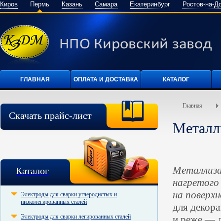
Киров
Пермь
Казань
Самара
Екатеринбург
Ростов-на-Д
ГЛАВНАЯ
ОПЛАТА И ДОСТАВКА
КАТАЛОГ
Главная
Скачать прайс-лист
Металл
Металлиза
Каталог
нагретого 
на поверх
Электроды для сварки углеродистых и
низколегированных сталей
для декора
Электроды для сварки легированных сталей
и реже — д