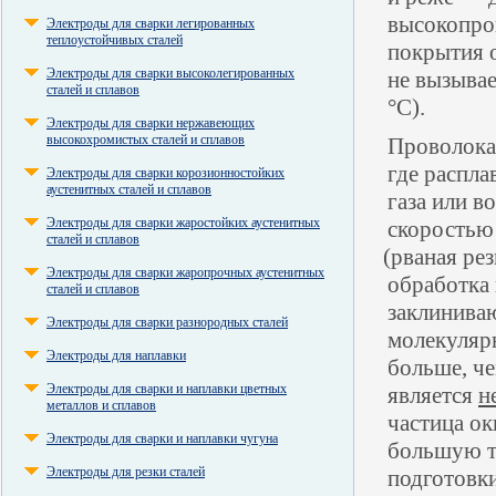
высокопро
Электроды для сварки легированных
теплоустойчивых сталей
покрытия о
Электроды для сварки высоколегированных
не вызыва
сталей и сплавов
°С).
Электроды для сварки нержавеющих
высокохромистых сталей и сплавов
Проволока
где распла
Электроды для сварки корозионностойких
аустенитных сталей и сплавов
газа или в
Электроды для сварки жаростойких аустенитных
скоростью
сталей и сплавов
(
рваная рез
Электроды для сварки жаропрочных аустенитных
обработка 
сталей и сплавов
заклинива
Электроды для сварки разнородных сталей
молекуляр
Электроды для наплавки
больше, ч
Электроды для сварки и наплавки цветных
является
н
металлов и сплавов
частица ок
Электроды для сварки и наплавки чугуна
большую тв
Электроды для резки сталей
подготовк