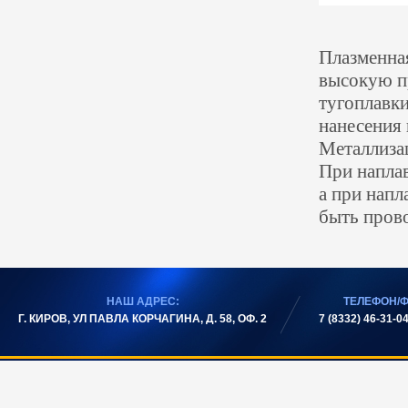
Плазменна
высокую п
тугоплавк
нанесения 
Металлиза
При напла
а при напл
быть пров
НАШ АДРЕС:
ТЕЛЕФОН/Ф
Г. КИРОВ, УЛ ПАВЛА КОРЧАГИНА, Д. 58, ОФ. 2
7 (8332) 46-31-04