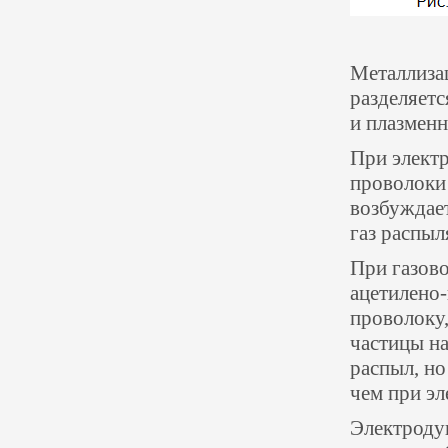
Металлизац
разделяетс
и плазмен
При элект
проволоки
возбуждает
газ распыл
При газов
ацетилено-
проволоку,
частицы на
распыл, но
чем при эл
Электроду