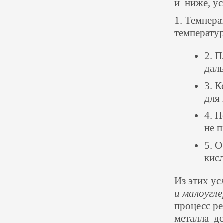
и ниже, ус
1. Темпера
температур
2. 
дал
3. 
для
4. 
не 
5. 
кис
Из этих ус
и малоугл
процесс ре
металла до