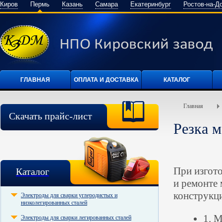
Киров
Пермь
Казань
Самара
Екатеринбург
Ростов-на-Д
ГЛАВНАЯ
ОПЛАТА И ДОСТАВКА
КАТАЛОГ
Главная
Скачать прайс-лист
Резка м
При изгот
Каталог
и ремонте 
конструкц
Электроды для сварки углеродистых и
низколегированных сталей
1. 
Электроды для сварки легированных сталей