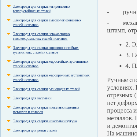
Электроды для сварки легированных
- ручн
теплоустойчивых сталей
Электроды для сварки высоколегированных
- механ
сталей и сплавов
штамп, от
Электроды для сварки нержавеющих
высокохромистых сталей и сплавов
2. Э
Электроды для сварки корозионностойких
аустенитных сталей и сплавов
3. Г
Электроды для сварки жаростойких аустенитных
4. П
сталей и сплавов
Электроды для сварки жаропрочных аустенитных
Ручные сп
сталей и сплавов
условиях.
Электроды для сварки разнородных сталей
отрезных
(
Электроды для наплавки
нет деформ
Электроды для сварки и наплавки цветных
процесса 
металлов и сплавов
металлов. 
Электроды для сварки и наплавки чугуна
и демонтаж
Электроды для резки сталей
На машино