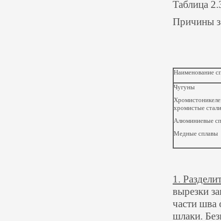
Таблица 2.
Причины з
Наименование с
Чугуны
Хромистоникеле
хромистые стал
Алюминиевые с
Медные сплавы
1. Раздели
вырезки за
части шва 
шлаки. Без