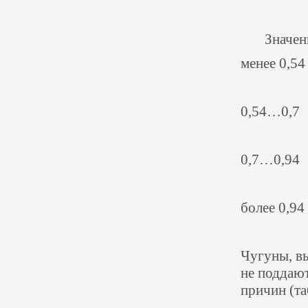
Значение
менее 0,5
туров 
0,54…0,7 
250 °С,
0,7…0,94 
охлажд
более 0,9
медлен
Чугуны, в
не поддаю
причин
(
та