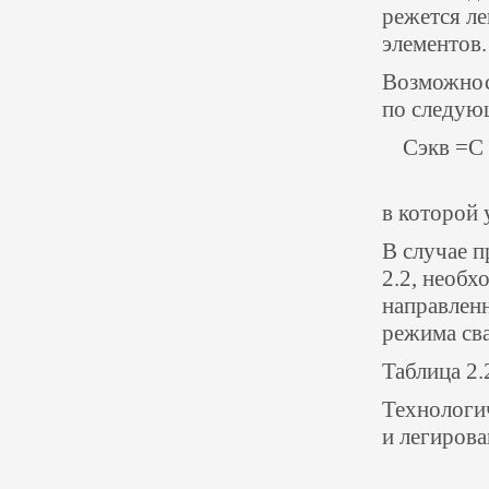
режется л
элементов.
Возможнос
по следую
Сэкв =С 
в которой 
В случае п
2.2, необ
направлен
режима св
Таблица 2.
Технологи
и легирова