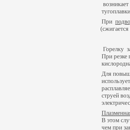
возникает 
тугоплавки
При
подво
(
сжигается
Горелку з
При резке 
кислородна
Для повыш
используе
расплавляе
струей воз
электричес
Плазменна
В этом слу
чем при з