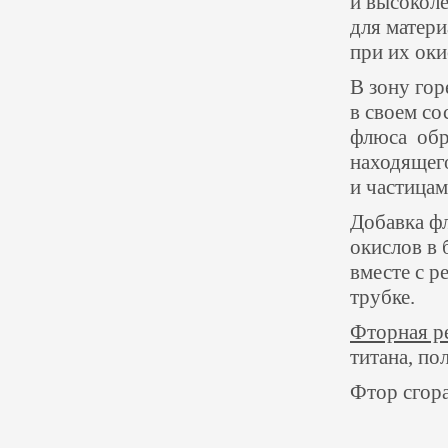
и высоколе
для матери
при их оки
В зону го
в своем со
флюса обра
находящег
и частицам
Добавка ф
окислов в 
вместе с 
трубке.
Фторная р
титана, по
Фтор сгора