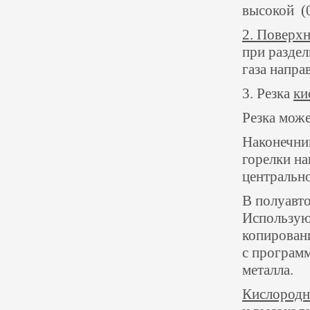
высокой
(
2. Поверх
при раздел
газа напра
3. Резка
ки
Резка мож
Наконечник
горелки на
центральн
В полуавто
Использую
копирован
с програм
металла.
Кислородн