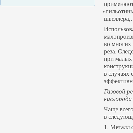
применяют
«
гильотины
швеллера,
Использова
малопроизв
во многих
реза. След
при малых 
конструкци
в случаях
эффективно
Газовой р
кислорода 
Чаще всего
в следующ
1. Металл 