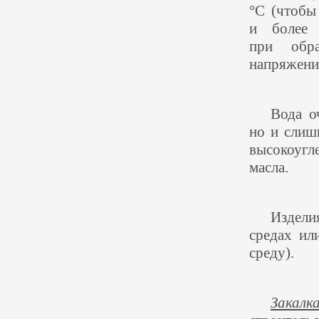
°С
(
чтобы
и более
при обра
напряжени
Вода о
но и слиш
высокоугл
масла.
Издели
средах ил
среду).
Закалк