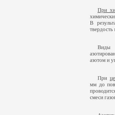
При хи
химически
В резуль
твердость 
Виды 
азотирова
азотом и у
При
ц
мм до пов
проводитс
смеси газо