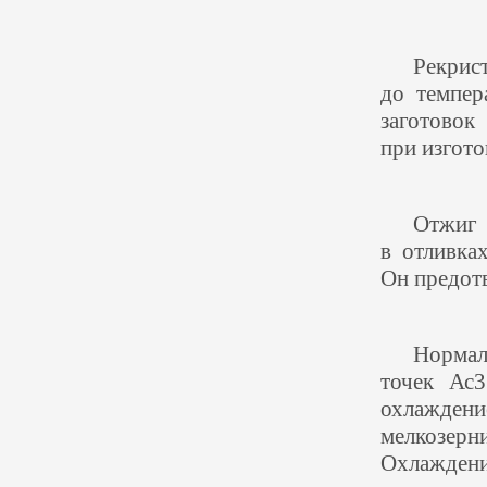
Рекрис
до темпер
заготово
при изгото
Отжиг
в отливка
Он предотв
Нормал
точек Ас
охлаждени
мелкозер
Охлаждени