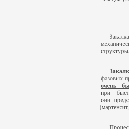
Закалк
механичес
структуры
Закал
фазовых п
очень б
при быст
они предс
(
мартенсит,
Процес