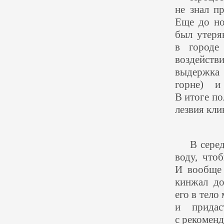
не знал п
Еще до но
был утеря
в городе 
воздейст
выдержка
горне) и
В итоге по
лезвия кли
В сере
воду, что
И вообще 
кинжал до
его в тело
и придас
с рекомен