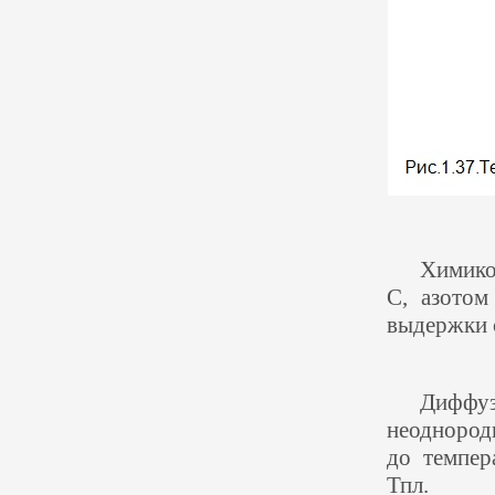
Химико
C, азото
выдержки с
Диффу
неодноро
до темпер
Тпл.