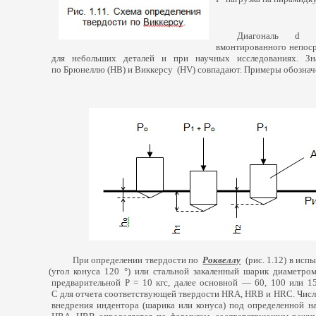
Диагональ d о
вмонтированного непоср
для небольших деталей и при научных исследованиях. Зна
по Брюнеллю
(
НВ) и Виккерсу
(HV
) совпадают. Примеры обознач
При определении твердости по
Роквеллу
(
рис. 1.12) в ис
(
угол конуса 120 °) или стальной закаленный шарик диаметром
предварительной Р = 10 кгс, далее основной — 60, 100 или 1
С для отчета соответствующей твердости HRА, HRВ и HRC. Числ
внедрения индентора
(
шарика или конуса) под определенной на