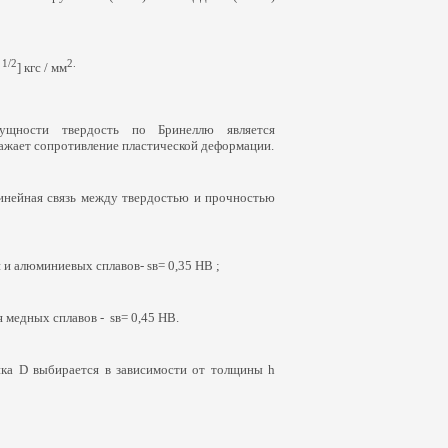
1/2
2.
)
] кгс / мм
ущности твердость по Бринеллю является
ажает сопротивление пластической деформации.
инейная связь между твердостью и прочностью
й и алюминиевых сплавов- sв= 0,35 НВ ;
я медных сплавов - sв= 0,45 НВ.
ка D выбирается в зависимости от толщины h