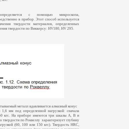
пределяется с помощью микроскопа,
едственно в прибор. Этот способ используется
чения твердости материалов, определенных
ения твердости по Виккерсу: HV180, HV 295.
пытываемый металл вдавливается алмазный конус
 1,6 мм под определенной нагрузкой: сначала
50 кгс. На приборе имеются три шкалы А, В и
о твердости по Роквеллу характеризует глубину
грузкой
(60
, 100 или 150 кгс). Твердость HRC,