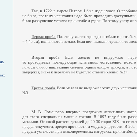
Так, в 1722 г. царем Петром І был издан указ» О пробова
не было, поэтому испытания надо было проводить доступными 
было разрушение металла при изгибе и ударе. По этому указу жел
Первая проба.
Пластину железа трижды огибали и разгибали
= 4,45 см), вкопанного в землю. Если нет излома и трещин, то же
Вторая проба.
Если железо не выдержало перв
ных
то проводились последующие испытания, естественно, нового
полосы били о наковальню сначала одним концом трижды, а по
выдержат, знака к перелому не будет, то ставить клеймо №2».
ных
Третья проба.
Если металл не выдержал этих двух испытани
№3.
М. В. Ломоносов впервые предложил испытывать матери
для этого специальная машина трения. В 1897 году были ра
металлов. Основой расчета деталей до 20 30 годов ХΙХ- го стол
предел текучести, предел прочности и модуль упругости. В 20…
предела усталости при знакопеременных нагрузках, при изгибе, к