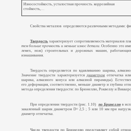
Износостойкость, усталостная прочность. коррозийная
стойкость,…
Свойства металлов определяются различными методами: фи
Твердость
характеризует сопротивляемость материалов пл
тем больше прочность и меньше износ детали
. Особенно это им
лемех, нож) строительных и дорожных машин, работающих
изнашивания.
Твердость определяется по вдавливанию шарика, алмазн
Значение твердости характеризуется
диаметром
отпечатка ил
шарика, алмазного конуса или алмазной пирамиды). Естестве
его деформация, соответственно, меньше диаметр и глубина отп
метода определения твердости: по Брюнеллю, Роквеллу и Виккерс
При определении твердости
(
рис. 1.10)
по Бринеллю
в исп
закаленный шарик диаметром D= 2,5 ; 5 или 10 мм при нагруз
диаметр отпечатка.
Число твердости по Брюнеллю представляет собой отно