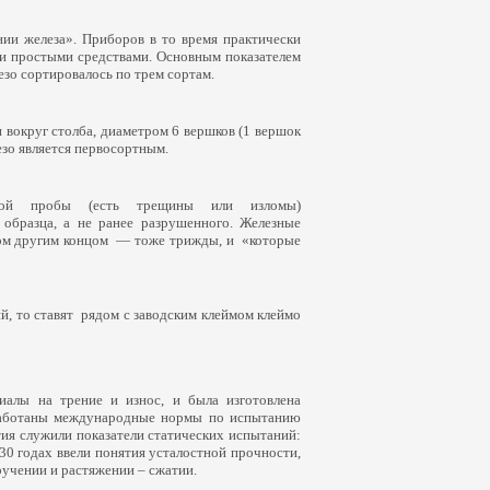
нии железа». Приборов в то время практически
и простыми средствами. Основным показателем
езо сортировалось по трем сортам.
 вокруг столба, диаметром 6 вершков
(1
вершок
лезо является первосортным.
ой пробы
(
есть трещины или изломы)
 образца, а не ранее разрушенного. Железные
том другим концом — тоже трижды, и
«
которые
й, то ставят рядом с заводским клеймом клеймо
алы на трение и износ, и была изготовлена
зработаны международные нормы по испытанию
етия служили показатели статических испытаний:
30 годах ввели понятия усталостной прочности,
ручении и растяжении – сжатии.