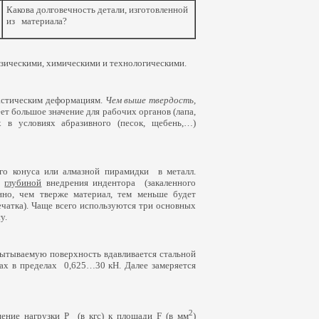
Какова долговечность детали, изготовленной
из материала?
зическими, химическими и технологическими.
астическим деформациям.
Чем выше твердость,
еет большое значение для рабочих органов
(
лапа,
 в условиях абразивного
(
песок, щебень,…)
ого конуса или алмазной пирамидки в металл.
и
глубиной
внедрения индентора
(
закаленного
нно, чем тверже материал, тем меньше будет
ечатка). Чаще всего используются три основных
у.
ытываемую поверхность вдавливается стальной
ках в пределах 0,625…30 кН. Далее замеряется
2
шение нагрузки Р
(
в кгс) к площади F
(
в мм
)