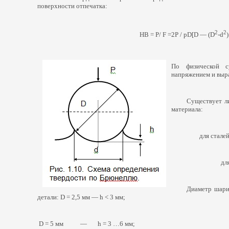
поверхности отпечатка:
2
2
НВ = Р/ F =2Р / pD[D —
(D
-d
По физической с
напряжением и выр
Существует л
материала:
для стале
дл
Диаметр шари
детали: D = 2,5 мм — h < 3 мм;
D = 5 мм — h = 3 …6 мм;