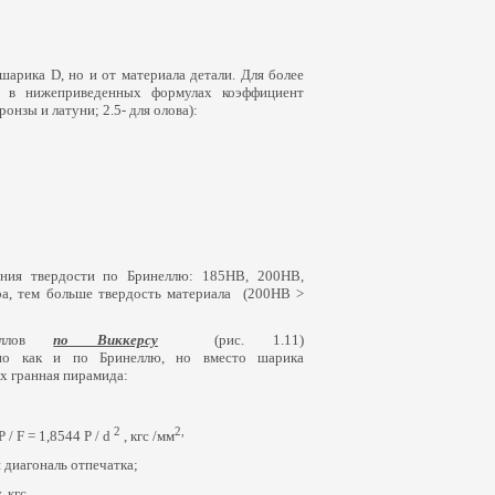
 шарика D, но и от материала детали. Для более
у в нижеприведенных формулах коэффициент
бронзы и латуни; 2.5- для олова):
ния твердости по Бринеллю: 185НВ, 200НВ,
а, тем больше твердость материала
(200
НВ >
таллов
по Виккерсу
(
рис. 1.11)
чно как и по Бринеллю, но вместо шарика
-х гранная пирамида:
2
2,
 / F = 1,8544 P / d
, кгс /мм
и диагональ отпечатка;
 кгс.