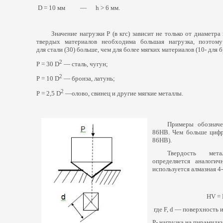
D = 10 мм — h > 6 мм.
Значение нагрузки P
(
в кгс) зависит не только от диаметра
твердых материалов необходима большая нагрузка, поэтом
для стали
(30
) больше, чем для более мягких материалов
(10
- для 
2
P = 30 D
— сталь, чугун;
2
P = 10 D
— бронза, латунь;
2
P = 2,5 D
—олово, свинец и другие мягкие металлы.
Примеры обозначе
86НВ. Чем больше цифр
86НВ).
Твердость ме
определяется аналоги
используется алмазная 4
HV = P
где F, d — поверхность 
Р- нагрузка на пирамидку,