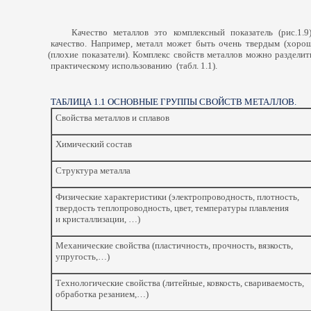
Качество металлов это комплексный показатель
(
рис.1.
качество. Например, металл может быть очень твердым
(
хорош
(
плохие показатели). Комплекс свойств металлов можно раздели
практическому использованию
(
табл. 1.1).
ТАБЛИЦА 1.1 ОСНОВНЫЕ ГРУППЫ СВОЙСТВ МЕТАЛЛОВ.
Свойства металлов и сплавов
Химический состав
Структура металла
Физические характеристики
(
электропроводность, плотность,
твердость теплопроводность, цвет, температуры плавления
и кристаллизации, …)
Механические свойства
(
пластичность, прочность, вязкость,
упругость,…)
Технологические свойства
(
литейные, ковкость, свариваемость,
обработка резанием,…)