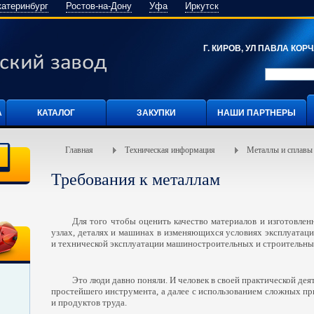
катеринбург
Ростов-на-Дону
Уфа
Иркутск
Г. КИРОВ, УЛ ПАВЛА КОРЧА
А
КАТАЛОГ
ЗАКУПКИ
НАШИ ПАРТНЕРЫ
Главная
Техническая информация
Металлы и сплавы
Требования к металлам
Для того чтобы оценить качество материалов и изготовлен
узлах, деталях и машинах в изменяющихся условиях эксплуатаци
и технической эксплуатации машиностроительных и строительных
Это люди давно поняли. И человек в своей практической дея
простейшего инструмента, а далее с использованием сложных п
и продуктов труда.