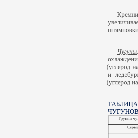
Кремн
увеличива
штамповки 
Чугуны
охлаждени
(
углерод н
и ледебур
(
углерод на
ТАБЛИЦА
ЧУГУНОВ
Группы чу
Серы