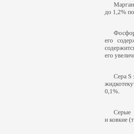
Марган
до 1,2% по
Фосфор
его содер
содержит
его увелич
Сера S 
жидкотеку
0,1%.
Серые 
и ковкие
(
т