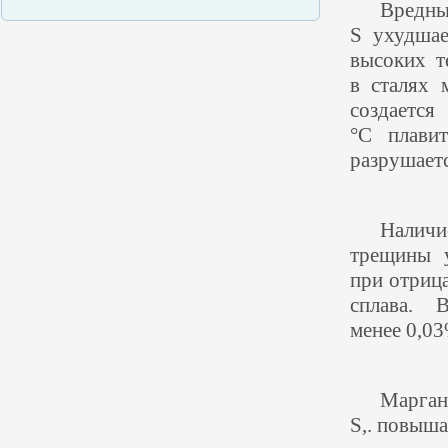
Вредны
S ухудшае
высоких т
в сталях 
создаетс
°С плавит
разрушаетс
Наличи
трещины у
при отрица
сплава. 
менее 0,03
Маргане
S,. повыша