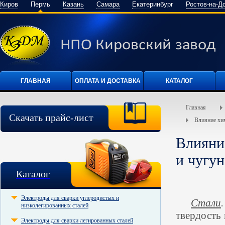
Киров
Пермь
Казань
Самара
Екатеринбург
Ростов-на-Д
ГЛАВНАЯ
ОПЛАТА И ДОСТАВКА
КАТАЛОГ
Главная
Скачать прайс-лист
Влияние хим
Влияние
и чугун
Каталог
Электроды для сварки углеродистых и
Стали
низколегированных сталей
твердость 
Электроды для сварки легированных сталей